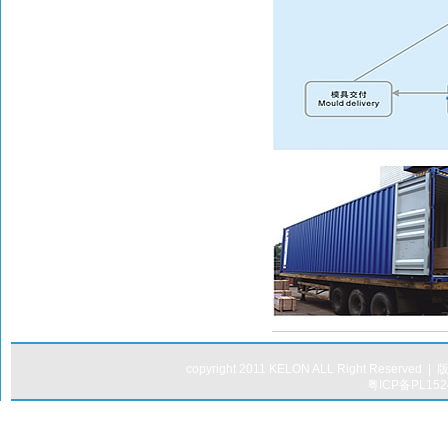
copyright 2011 KELON ALL Right 
粤ICP备PL15