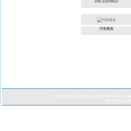
DSC111F0012
汽车模具
copyright 2011 KELON ALL Right 
粤ICP备PL152